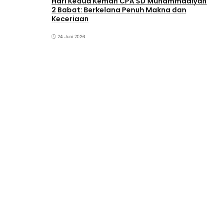
‎Hari Kedua Kemah CPA SD Muhammadiyah
2 Babat: Berkelana Penuh Makna dan
Keceriaan
24 Juni 2026