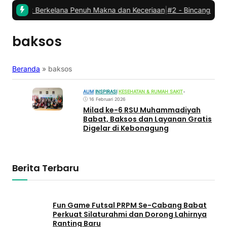
abat: Berkelana Penuh Makna dan Keceriaan
|
#2 -
Bincang Kader P
baksos
Beranda
»
baksos
AUM
|
INSPIRASI
|
KESEHATAN & RUMAH SAKIT
•
16 Februari 2026
Milad ke-6 RSU Muhammadiyah
Babat, Baksos dan Layanan Gratis
Digelar di Kebonagung
Berita Terbaru
Fun Game Futsal PRPM Se-Cabang Babat
Perkuat Silaturahmi dan Dorong Lahirnya
Ranting Baru