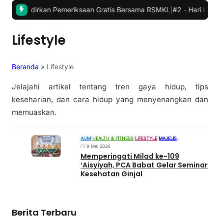
kung Hadirkan Pemeriksaan Gratis Bersama RSMKL
|
#2 -
‎Hari Kedua 
Lifestyle
Beranda
»
Lifestyle
Jelajahi artikel tentang tren gaya hidup, tips
keseharian, dan cara hidup yang menyenangkan dan
memuaskan.
AUM
|
HEALTH & FITNESS
|
LIFESTYLE
|
MAJELIS
•
9 Mei 2026
Memperingati Milad ke-109
‘Aisyiyah, PCA Babat Gelar Seminar
Kesehatan Ginjal
Berita Terbaru