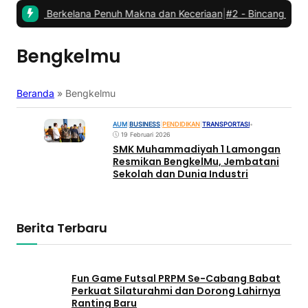
abat: Berkelana Penuh Makna dan Keceriaan
|
#2 -
Bincang Kader PC
Bengkelmu
Beranda
»
Bengkelmu
AUM
|
BUSINESS
|
PENDIDIKAN
|
TRANSPORTASI
•
19 Februari 2026
SMK Muhammadiyah 1 Lamongan
Resmikan BengkelMu, Jembatani
Sekolah dan Dunia Industri
Berita Terbaru
Fun Game Futsal PRPM Se-Cabang Babat
Perkuat Silaturahmi dan Dorong Lahirnya
Ranting Baru