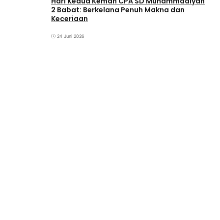
‎Hari Kedua Kemah CPA SD Muhammadiyah
2 Babat: Berkelana Penuh Makna dan
Keceriaan
24 Juni 2026