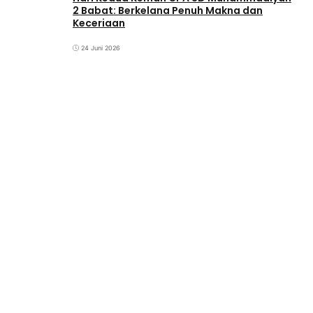
2 Babat: Berkelana Penuh Makna dan
Keceriaan
24 Juni 2026