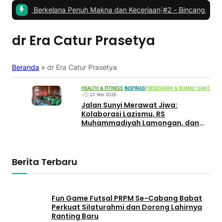
abat: Berkelana Penuh Makna dan Keceriaan
|
#2 -
Bincang Kader PC
dr Era Catur Prasetya
Beranda
»
dr Era Catur Prasetya
HEALTH & FITNESS
|
INSPIRASI
|
KESEHATAN & RUMAH SAKIT
•
23 Mei 2026
Jalan Sunyi Merawat Jiwa:
Kolaborasi Lazismu, RS
Muhammadiyah Lamongan, dan
‘Polisi Baik’ Ipda Purnomo
Memanusiakan Mereka yang
Berkebutuhan Khusus
Berita Terbaru
Fun Game Futsal PRPM Se-Cabang Babat
Perkuat Silaturahmi dan Dorong Lahirnya
Ranting Baru