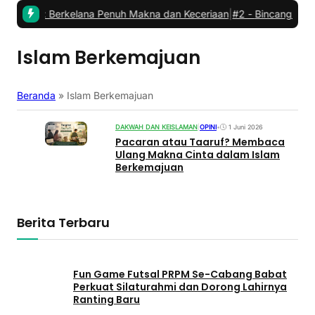
Babat: Berkelana Penuh Makna dan Keceriaan
|
#2 -
Bincang Kader 
Islam Berkemajuan
Beranda
»
Islam Berkemajuan
DAKWAH DAN KEISLAMAN
|
OPINI
•
1 Juni 2026
Pacaran atau Taaruf? Membaca
Ulang Makna Cinta dalam Islam
Berkemajuan
Berita Terbaru
Fun Game Futsal PRPM Se-Cabang Babat
Perkuat Silaturahmi dan Dorong Lahirnya
Ranting Baru