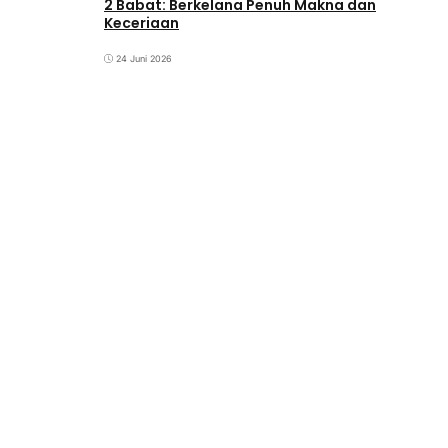
2 Babat: Berkelana Penuh Makna dan
Keceriaan
24 Juni 2026