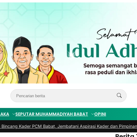
TAKA
SEPUTAR MUHAMMADIYAH BABAT
OPINI
 Kader PCM Babat, Jembatani Aspirasi Kader dan Pimpinan
|
#3 -
PRA
Berita