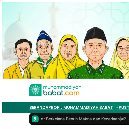
BERANDA
PROFIL MUHAMMADIYAH BABAT
PUS
iyah 2 Babat: Berkelana Penuh Makna dan Keceriaan
|
#2 -
Bincang