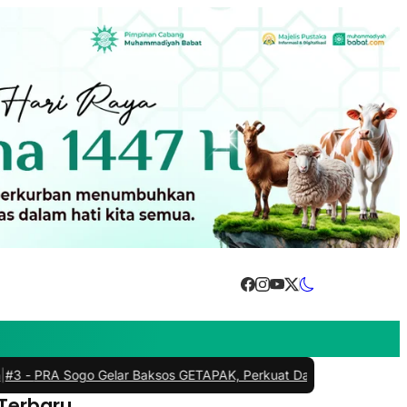
 Sogo Gelar Baksos GETAPAK, Perkuat Dakwah Kemanusiaan dan K
 Terbaru