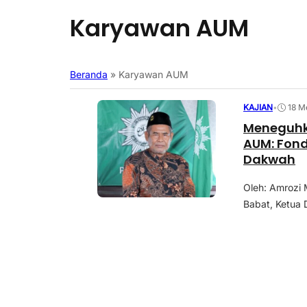
Karyawan AUM
Beranda
»
Karyawan AUM
KAJIAN
•
18 M
Meneguhk
AUM: Fonda
Dakwah
Oleh: Amrozi
Babat, Ketua 