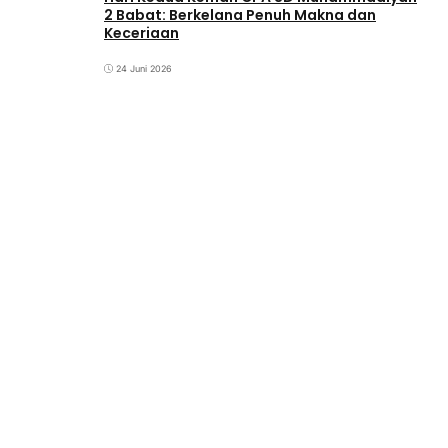
2 Babat: Berkelana Penuh Makna dan
Keceriaan
24 Juni 2026