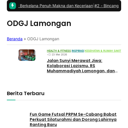
abat: Berkelana Penuh Makna dan Keceriaan
|
#2 -
Bincang Kader P
ODGJ Lamongan
Beranda
»
ODGJ Lamongan
HEALTH & FITNESS
|
INSPIRASI
|
KESEHATAN & RUMAH SAKIT
•
23 Mei 2026
Jalan Sunyi Merawat Jiwa:
Kolaborasi Lazismu, RS
Muhammadiyah Lamongan, dan
‘Polisi Baik’ Ipda Purnomo
Memanusiakan Mereka yang
Berkebutuhan Khusus
Berita Terbaru
Fun Game Futsal PRPM Se-Cabang Babat
Perkuat Silaturahmi dan Dorong Lahirnya
Ranting Baru