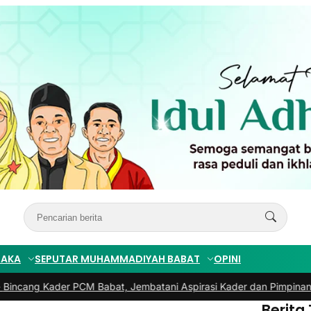
TAKA
SEPUTAR MUHAMMADIYAH BABAT
OPINI
 Kader PCM Babat, Jembatani Aspirasi Kader dan Pimpinan
|
#3 -
PR
Berita