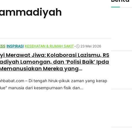
uhammadiyah
ESS
|
INSPIRASI
|
KESEHATAN & RUMAH SAKIT
•
23 Mei 2026
yi Merawat Jiwa: Kolaborasi Lazismu, RS
yah Lamongan, dan ‘Polisi Baik’ Ipda
Memanusiakan Mereka yang
uhan Khusus
babat.com – Di tengah hiruk-pikuk zaman yang kerap
ue” manusia dari kesempurnaan fisik dan...