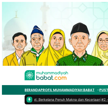
BERANDA
PROFIL MUHAMMADIYAH BABAT
PUS
iyah 2 Babat: Berkelana Penuh Makna dan Keceriaan
|
#2 -
Bincang