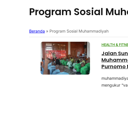
Program Sosial M
Beranda
»
Program Sosial Muhammadiyah
HEALTH & FITN
Jalan Sun
Muhammadi
Purnomo 
Berkebut
muhammadiyah
mengukur “val