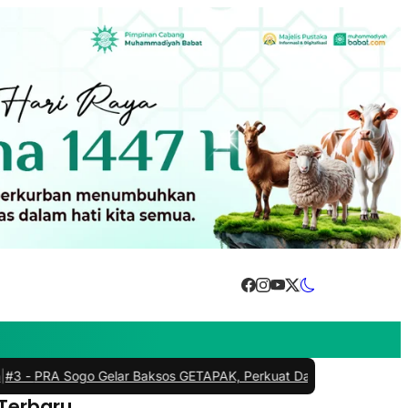
A Sogo Gelar Baksos GETAPAK, Perkuat Dakwah Kemanusiaan dan K
 Terbaru