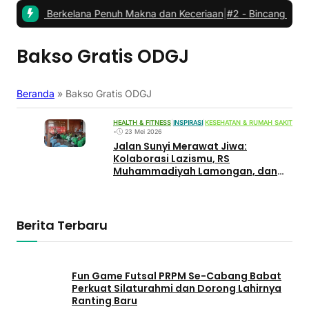
abat: Berkelana Penuh Makna dan Keceriaan
|
#2 -
Bincang Kader PC
Bakso Gratis ODGJ
Beranda
»
Bakso Gratis ODGJ
HEALTH & FITNESS
|
INSPIRASI
|
KESEHATAN & RUMAH SAKIT
•
23 Mei 2026
Jalan Sunyi Merawat Jiwa:
Kolaborasi Lazismu, RS
Muhammadiyah Lamongan, dan
‘Polisi Baik’ Ipda Purnomo
Memanusiakan Mereka yang
Berkebutuhan Khusus
Berita Terbaru
Fun Game Futsal PRPM Se-Cabang Babat
Perkuat Silaturahmi dan Dorong Lahirnya
Ranting Baru