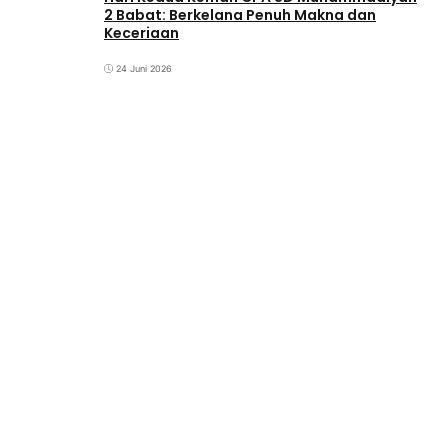
2 Babat: Berkelana Penuh Makna dan
Keceriaan
24 Juni 2026