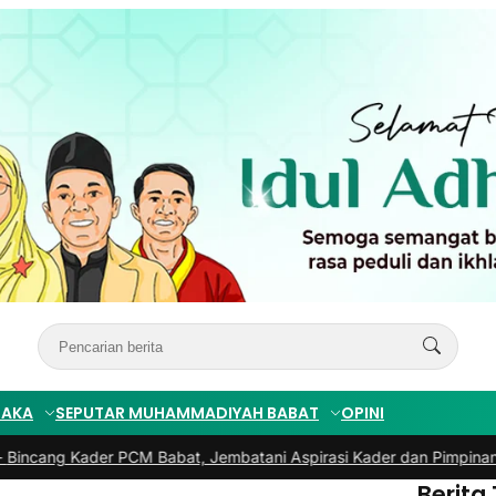
TAKA
SEPUTAR MUHAMMADIYAH BABAT
OPINI
 Kader PCM Babat, Jembatani Aspirasi Kader dan Pimpinan
|
#3 -
PR
Berita