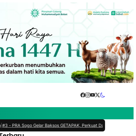
A Sogo Gelar Baksos GETAPAK, Perkuat Dakwah Kemanusiaan dan 
 Terbaru