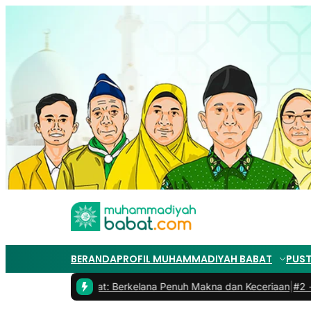
BERANDA
PROFIL MUHAMMADIYAH BABAT
PUS
iyah 2 Babat: Berkelana Penuh Makna dan Keceriaan
|
#2 -
Bincang