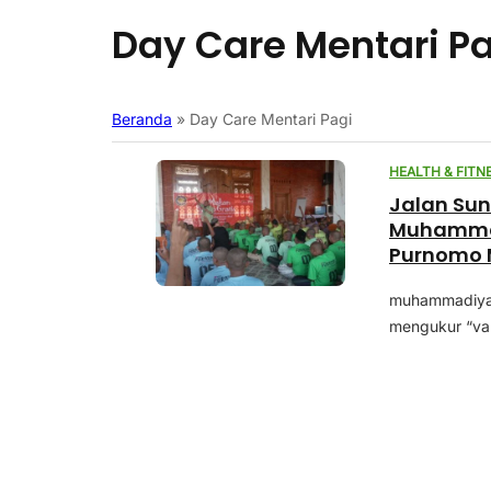
Day Care Mentari P
Beranda
»
Day Care Mentari Pagi
HEALTH & FITN
Jalan Sun
Muhammadi
Purnomo 
Berkebut
muhammadiyah
mengukur “val