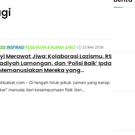
agi
ESS
|
INSPIRASI
|
KESEHATAN & RUMAH SAKIT
•
23 Mei 2026
yi Merawat Jiwa: Kolaborasi Lazismu, RS
yah Lamongan, dan ‘Polisi Baik’ Ipda
Memanusiakan Mereka yang
uhan Khusus
babat.com – Di tengah hiruk-pikuk zaman yang kerap
ue” manusia dari kesempurnaan fisik dan...