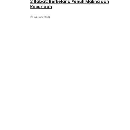
2 Babat: Berkelana Penuh Makna dan
Keceriaan
24 Juni 2026