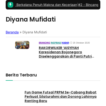
Babat: Berkelana Penuh Makna dan Keceriaan
|
#2 -
Bincang Kader 
Diyana Mufidati
Beranda
»
Diyana Mufidati
BRANDING
|
INSPIRASI
|
KABAR
•
25 Oktober 2025
RAKORWILKER ‘AISYIYAH
Karesidenan Bojonegoro
Diselenggarakan di Panti Putri
‘Aisyiyah Cabang Babat
Berita Terbaru
Fun Game Futsal PRPM Se-Cabang Babat
Perkuat Silaturahmi dan Dorong Lahirnya
Ranting Baru