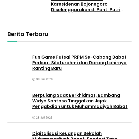
Karesidenan Bojonegoro
Diselenggarakan di Panti Putri
‘Aisyiyah Cabang Babat
Berita Terbaru
Fun Game Futsal PRPM Se-Cabang Babat
Perkuat Silaturahmi dan Dorong Lahirnya
Ranting Baru
30 Juli 2026
Berpulang Saat Berkhidmat, Bambang
Widyo Santoso Tinggalkan Jejak
Pengabdian untuk Muhammadiyah Babat
23 Juli 2026
Digitalisasi Keuangan Sekolah