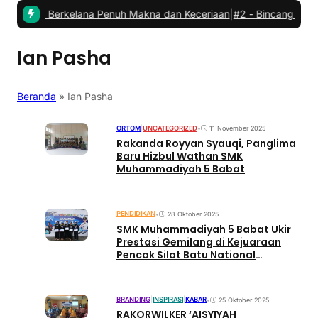
bat: Berkelana Penuh Makna dan Keceriaan
|
#2 -
Bincang Kader PC
Ian Pasha
Beranda
»
Ian Pasha
ORTOM
|
UNCATEGORIZED
•
11 November 2025
Rakanda Royyan Syauqi, Panglima
Baru Hizbul Wathan SMK
Muhammadiyah 5 Babat
PENDIDIKAN
•
28 Oktober 2025
SMK Muhammadiyah 5 Babat Ukir
Prestasi Gemilang di Kejuaraan
Pencak Silat Batu National
Championship: Raih 5 Medali
Kemenangan
BRANDING
|
INSPIRASI
|
KABAR
•
25 Oktober 2025
RAKORWILKER ‘AISYIYAH