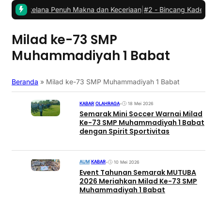
Berkelana Penuh Makna dan Keceriaan
|
#2 -
Bincang Kader PCM Bab
Milad ke-73 SMP
Muhammadiyah 1 Babat
Beranda
»
Milad ke-73 SMP Muhammadiyah 1 Babat
KABAR
|
OLAHRAGA
•
18 Mei 2026
Semarak Mini Soccer Warnai Milad
Ke-73 SMP Muhammadiyah 1 Babat
dengan Spirit Sportivitas
AUM
|
KABAR
•
10 Mei 2026
Event Tahunan Semarak MUTUBA
2026 Meriahkan Milad Ke-73 SMP
Muhammadiyah 1 Babat