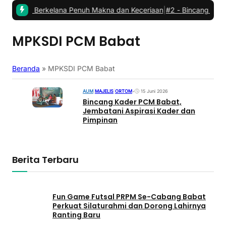
abat: Berkelana Penuh Makna dan Keceriaan
|
#2 -
Bincang Kader PC
MPKSDI PCM Babat
Beranda
»
MPKSDI PCM Babat
AUM
|
MAJELIS
|
ORTOM
•
15 Juni 2026
Bincang Kader PCM Babat,
Jembatani Aspirasi Kader dan
Pimpinan
Berita Terbaru
Fun Game Futsal PRPM Se-Cabang Babat
Perkuat Silaturahmi dan Dorong Lahirnya
Ranting Baru