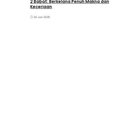
2 Babat: Berkelana Penuh Makna dan
Keceriaan
24 Juni 2026