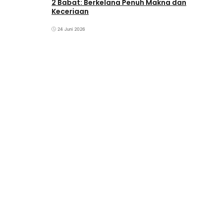
2 Babat: Berkelana Penuh Makna dan
Keceriaan
24 Juni 2026