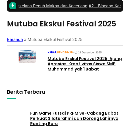
t: Berkelana Penuh Makna dan Keceriaan
|
#2 -
Bincang Kader PCM B
Mutuba Ekskul Festival 2025
Beranda
»
Mutuba Ekskul Festival 2025
KABAR
|
PENDIDIKAN
•
22 Desember 2025
Mutuba Ekskul Festival 2025, Ajang
Apresiasi Kreativitas Siswa SMP
Muhammadiyah 1 Babat
Berita Terbaru
Fun Game Futsal PRPM Se-Cabang Babat
Perkuat Silaturahmi dan Dorong Lahirnya
Ranting Baru