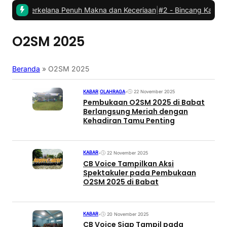
t: Berkelana Penuh Makna dan Keceriaan
|
#2 -
Bincang Kader PCM 
O2SM 2025
Beranda
»
O2SM 2025
KABAR
|
OLAHRAGA
•
22 November 2025
Pembukaan O2SM 2025 di Babat
Berlangsung Meriah dengan
Kehadiran Tamu Penting
KABAR
•
22 November 2025
CB Voice Tampilkan Aksi
Spektakuler pada Pembukaan
O2SM 2025 di Babat
KABAR
•
20 November 2025
CB Voice Siap Tampil pada