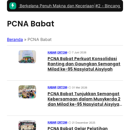
bat: Berkelana Penuh Makna dan Keceriaan
|
#2 -
Bincang Kader PC
PCNA Babat
Beranda
»
PCNA Babat
KABAR
|
ORTOM
•
7 Juni 2026
PCNA Babat Perkuat Konsolidasi
Ranting dan Gaungkan Semangat
Milad ke-95 Nasyiatul Aisyiyah
KABAR
|
ORTOM
•
31 Mei 2026
PCNA Babat Tunjukkan Semangat
Kebersamaan dalam Musykerda 2
dan Milad ke-95 Nasyiatul Aisyiyah
Lamongan di Pantai Panduri Tuban
KABAR
|
ORTOM
•
21 Desember 2025
PCNA Babat Gelar Pelatihan