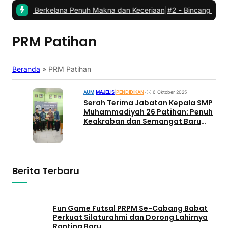
abat: Berkelana Penuh Makna dan Keceriaan
|
#2 -
Bincang Kader PC
PRM Patihan
Beranda
»
PRM Patihan
AUM
|
MAJELIS
|
PENDIDIKAN
•
6 Oktober 2025
Serah Terima Jabatan Kepala SMP
Muhammadiyah 26 Patihan: Penuh
Keakraban dan Semangat Baru
Pendidikan Desa
Berita Terbaru
Fun Game Futsal PRPM Se-Cabang Babat
Perkuat Silaturahmi dan Dorong Lahirnya
Ranting Baru