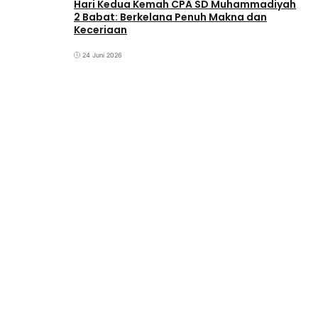
‎Hari Kedua Kemah CPA SD Muhammadiyah
2 Babat: Berkelana Penuh Makna dan
Keceriaan
24 Juni 2026