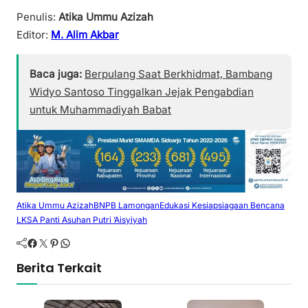
Penulis:
Atika Ummu Azizah
Editor:
M. Alim Akbar
Baca juga:
Berpulang Saat Berkhidmat, Bambang
Widyo Santoso Tinggalkan Jejak Pengabdian
untuk Muhammadiyah Babat
Atika Ummu Azizah
BNPB Lamongan
Edukasi Kesiapsiagaan Bencana
LKSA Panti Asuhan Putri ’Aisyiyah
Facebook
Twitter
Pinterest
WhatsApp
Berita Terkait