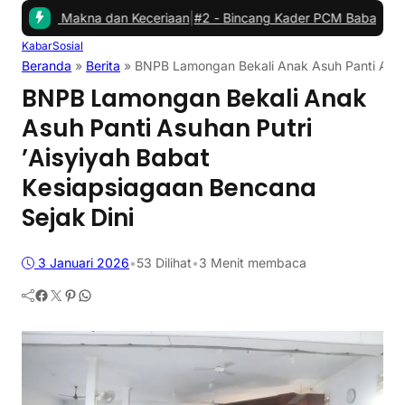
Makna dan Keceriaan
|
#2 -
Bincang Kader PCM Babat, Jembatani As
Kabar
Sosial
Beranda
»
Berita
»
BNPB Lamongan Bekali Anak Asuh Panti Asuha
BNPB Lamongan Bekali Anak
Asuh Panti Asuhan Putri
’Aisyiyah Babat
Kesiapsiagaan Bencana
Sejak Dini
3 Januari 2026
•
53
Dilihat
•
3 Menit membaca
Facebook
Twitter
Pinterest
WhatsApp