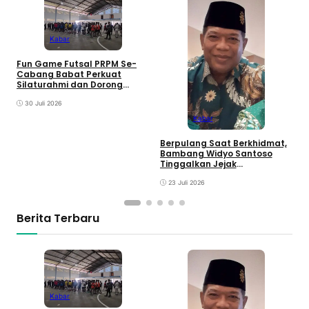
Kabar
D
Fun Game Futsal PRPM Se-
S
Cabang Babat Perkuat
B
Silaturahmi dan Dorong
y
Lahirnya Ranting Baru
30 Juli 2026
Kabar
Berpulang Saat Berkhidmat,
Bambang Widyo Santoso
Tinggalkan Jejak
Pengabdian untuk
Muhammadiyah Babat
23 Juli 2026
Berita Terbaru
Kabar