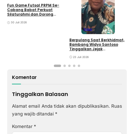
D
Fun Game Futsal PRPM Se-
S
Cabang Babat Perkuat
B
Silaturahmi dan Dorong
y
Lahirnya Ranting Baru
30 Juli 2026
Kabar
Berpulang Saat Berkhidmat,
Bambang Widyo Santoso
Tinggalkan Jejak
Pengabdian untuk
Muhammadiyah Babat
23 Juli 2026
Komentar
Tinggalkan Balasan
Alamat email Anda tidak akan dipublikasikan.
Ruas
yang wajib ditandai
*
Komentar
*