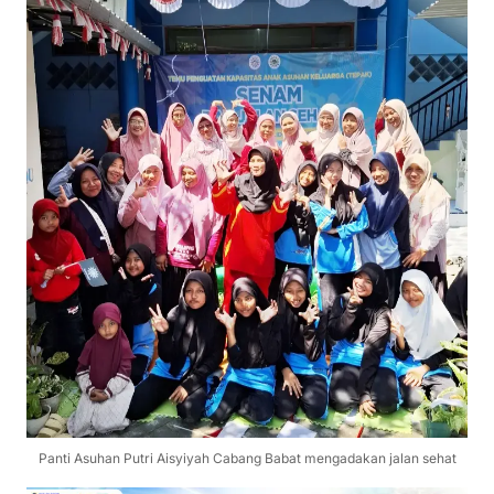
Panti Asuhan Putri Aisyiyah Cabang Babat mengadakan jalan sehat