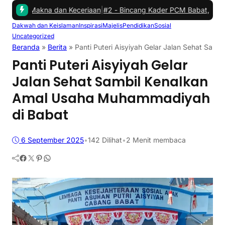
Makna dan Keceriaan
|
#2 -
Bincang Kader PCM Babat, Jembatani Asp
Dakwah dan Keislaman
Inspirasi
Majelis
Pendidikan
Sosial
Uncategorized
Beranda
»
Berita
»
Panti Puteri Aisyiyah Gelar Jalan Sehat Sa
Panti Puteri Aisyiyah Gelar
Jalan Sehat Sambil Kenalkan
Amal Usaha Muhammadiyah
di Babat
6 September 2025
•
142
Dilihat
•
2 Menit membaca
Facebook
Twitter
Pinterest
WhatsApp