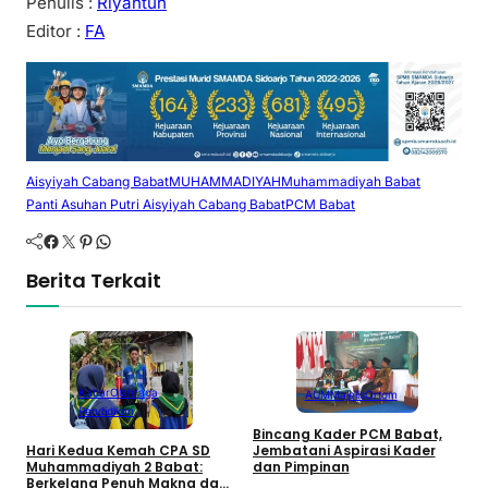
Penulis :
Riyantun
Editor :
FA
Aisyiyah Cabang Babat
MUHAMMADIYAH
Muhammadiyah Babat
Panti Asuhan Putri Aisyiyah Cabang Babat
PCM Babat
Facebook
Twitter
Pinterest
WhatsApp
Berita Terkait
Kabar
Olahraga
AUM
Majelis
Ortom
P
Pendidikan
T
Bincang Kader PCM Babat,
K
‎Hari Kedua Kemah CPA SD
Jembatani Aspirasi Kader
B
Muhammadiyah 2 Babat:
dan Pimpinan
S
Berkelana Penuh Makna dan