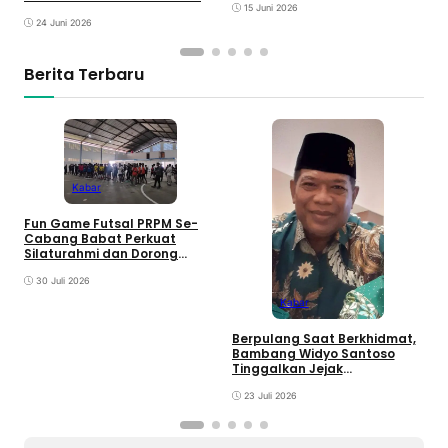
Keceriaan
15 Juni 2026
24 Juni 2026
Berita Terbaru
Kabar
D
Fun Game Futsal PRPM Se-
S
Cabang Babat Perkuat
B
Silaturahmi dan Dorong
y
Lahirnya Ranting Baru
30 Juli 2026
Kabar
Berpulang Saat Berkhidmat,
Bambang Widyo Santoso
Tinggalkan Jejak
Pengabdian untuk
Muhammadiyah Babat
23 Juli 2026