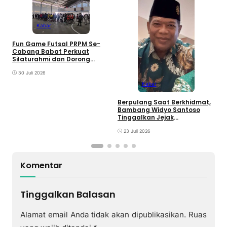
Kabar
D
Fun Game Futsal PRPM Se-
S
Cabang Babat Perkuat
B
Silaturahmi dan Dorong
y
Lahirnya Ranting Baru
30 Juli 2026
Kabar
Berpulang Saat Berkhidmat,
Bambang Widyo Santoso
Tinggalkan Jejak
Pengabdian untuk
Muhammadiyah Babat
23 Juli 2026
Komentar
Tinggalkan Balasan
Alamat email Anda tidak akan dipublikasikan.
Ruas