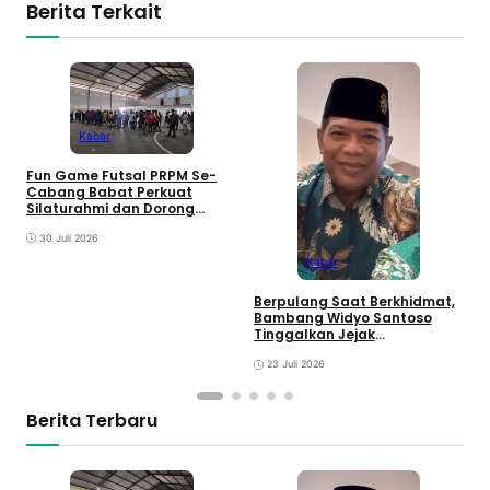
Berita Terkait
Kabar
D
Fun Game Futsal PRPM Se-
S
Cabang Babat Perkuat
B
Silaturahmi dan Dorong
y
Lahirnya Ranting Baru
30 Juli 2026
Kabar
Berpulang Saat Berkhidmat,
Bambang Widyo Santoso
Tinggalkan Jejak
Pengabdian untuk
Muhammadiyah Babat
23 Juli 2026
Berita Terbaru