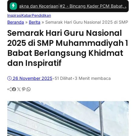
 dan Keceriaan
|
#2 -
Bincang Kader PCM Babat, Jembatani Aspirasi
Inspirasi
Kabar
Pendidikan
Beranda
»
Berita
»
Semarak Hari Guru Nasional 2025 di SMP Muh
Semarak Hari Guru Nasional
2025 di SMP Muhammadiyah 1
Babat Berlangsung Khidmat
dan Inspiratif
26 November 2025
•
51
Dilihat
•
3 Menit membaca
Facebook
Twitter
Pinterest
WhatsApp