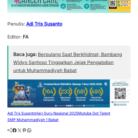
Penulis:
Adi Tris Susanto
Editor:
FA
Baca juga:
Berpulang Saat Berkhidmat, Bambang
Widyo Santoso Tinggalkan Jejak Pengabdian
untuk Muhammadiyah Babat
Adi Tris Susanto
Hari Guru Nasional 2025
Mutuba Got Talent
SMP Muhammadiyah 1 Babat
Facebook
Twitter
Pinterest
WhatsApp