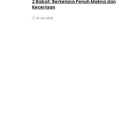
2 Babat: Berkelana Penuh Makna dan
Keceriaan
24 Juni 2026