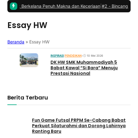
abat: Berkelana Penuh Makna dan Keceriaan
|
#2 -
Bincang Kader P
Essay HW
Beranda
»
Essay HW
INSPIRASI
|
PENDIDIKAN
•
10 Mei 2026
DK HW SMK Muhammadiyah 5
Babat Kawal “Si Bara” Menuju
Prestasi Nasional
Berita Terbaru
Fun Game Futsal PRPM Se-Cabang Babat
Perkuat Silaturahmi dan Dorong Lahirnya
Ranting Baru