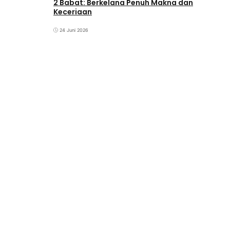
2 Babat: Berkelana Penuh Makna dan
Keceriaan
24 Juni 2026