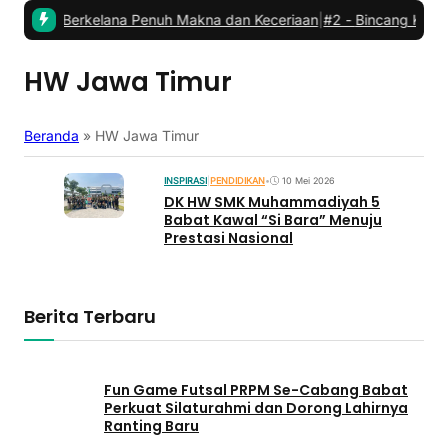
bat: Berkelana Penuh Makna dan Keceriaan
|
#2 -
Bincang Kader PC
HW Jawa Timur
Beranda
»
HW Jawa Timur
INSPIRASI
|
PENDIDIKAN
•
10 Mei 2026
DK HW SMK Muhammadiyah 5
Babat Kawal “Si Bara” Menuju
Prestasi Nasional
Berita Terbaru
Fun Game Futsal PRPM Se-Cabang Babat
Perkuat Silaturahmi dan Dorong Lahirnya
Ranting Baru