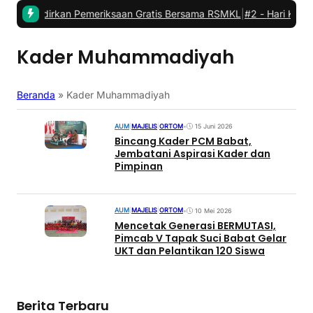
kung Hadirkan Pemeriksaan Gratis Bersama RSMKL
|
#2 -
‎Hari Kedua 
Kader Muhammadiyah
Beranda
»
Kader Muhammadiyah
AUM
|
MAJELIS
|
ORTOM
•
15 Juni 2026
Bincang Kader PCM Babat,
Jembatani Aspirasi Kader dan
Pimpinan
AUM
|
MAJELIS
|
ORTOM
•
10 Mei 2026
Mencetak Generasi BERMUTASI,
Pimcab V Tapak Suci Babat Gelar
UKT dan Pelantikan 120 Siswa
Berita Terbaru