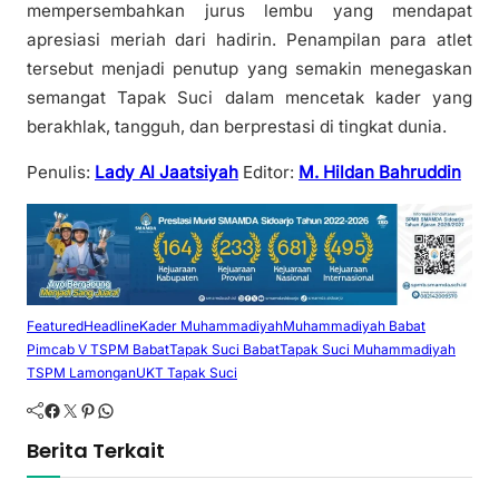
mempersembahkan jurus lembu yang mendapat
apresiasi meriah dari hadirin. Penampilan para atlet
tersebut menjadi penutup yang semakin menegaskan
semangat Tapak Suci dalam mencetak kader yang
berakhlak, tangguh, dan berprestasi di tingkat dunia.
Penulis:
Lady Al Jaatsiyah
Editor:
M. Hildan Bahruddin
Featured
Headline
Kader Muhammadiyah
Muhammadiyah Babat
Pimcab V TSPM Babat
Tapak Suci Babat
Tapak Suci Muhammadiyah
TSPM Lamongan
UKT Tapak Suci
Facebook
Twitter
Pinterest
WhatsApp
Berita Terkait