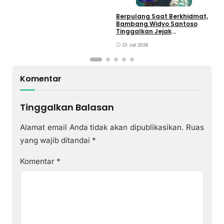
Berpulang Saat Berkhidmat,
Bambang Widyo Santoso
Tinggalkan Jejak
Pengabdian untuk
Muhammadiyah Babat
23 Juli 2026
Komentar
Tinggalkan Balasan
Alamat email Anda tidak akan dipublikasikan.
Ruas
yang wajib ditandai
*
Komentar
*