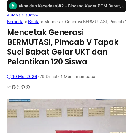
dan Keceriaan
|
#2 -
Bincang Kader PCM Babat, Jembatani Aspirasi 
AUM
Majelis
Ortom
Beranda
»
Berita
»
Mencetak Generasi BERMUTASI, Pimcab V Tap
Mencetak Generasi
BERMUTASI, Pimcab V Tapak
Suci Babat Gelar UKT dan
Pelantikan 120 Siswa
10 Mei 2026
•
79
Dilihat
•
4 Menit membaca
Facebook
Twitter
Pinterest
WhatsApp