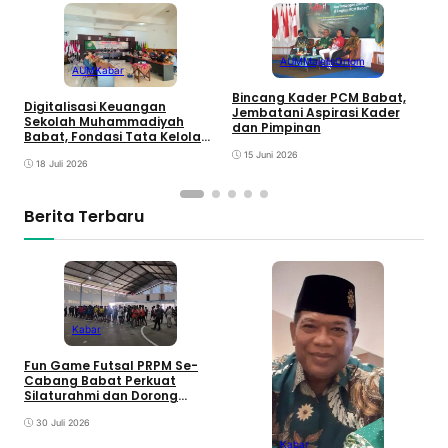
AUM
Majelis
Ortom
AUM
Kabar
Bincang Kader PCM Babat,
Digitalisasi Keuangan
K
Jembatani Aspirasi Kader
Sekolah Muhammadiyah
L
dan Pimpinan
Babat, Fondasi Tata Kelola
J
yang Lebih Transparan
P
15 Juni 2026
18 Juli 2026
B
Berita Terbaru
Kabar
D
Fun Game Futsal PRPM Se-
S
Cabang Babat Perkuat
B
Silaturahmi dan Dorong
y
Lahirnya Ranting Baru
30 Juli 2026
Kabar