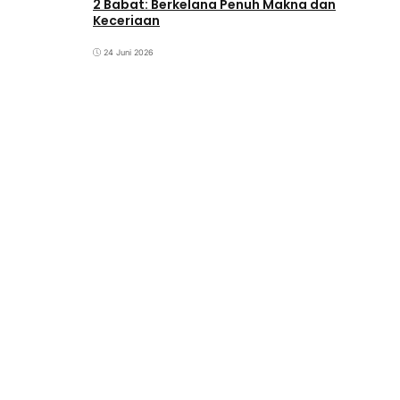
2 Babat: Berkelana Penuh Makna dan
Keceriaan
24 Juni 2026