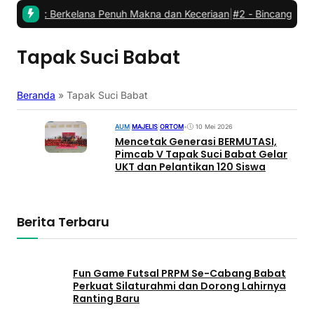
abat: Berkelana Penuh Makna dan Keceriaan
|
#2 -
Bincang Kader P
Tapak Suci Babat
Beranda
»
Tapak Suci Babat
AUM
|
MAJELIS
|
ORTOM
•
10 Mei 2026
Mencetak Generasi BERMUTASI,
Pimcab V Tapak Suci Babat Gelar
UKT dan Pelantikan 120 Siswa
Berita Terbaru
Fun Game Futsal PRPM Se-Cabang Babat
Perkuat Silaturahmi dan Dorong Lahirnya
Ranting Baru