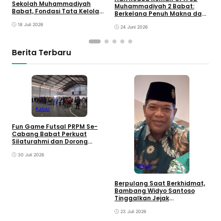
Sekolah Muhammadiyah
Muhammadiyah 2 Babat:
d
Babat, Fondasi Tata Kelola
Berkelana Penuh Makna dan
yang Lebih Transparan
Keceriaan
18 Juli 2026
24 Juni 2026
Berita Terbaru
Kabar
D
Fun Game Futsal PRPM Se-
S
Cabang Babat Perkuat
B
Silaturahmi dan Dorong
y
Lahirnya Ranting Baru
30 Juli 2026
Kabar
Berpulang Saat Berkhidmat,
Bambang Widyo Santoso
Tinggalkan Jejak
Pengabdian untuk
Muhammadiyah Babat
23 Juli 2026