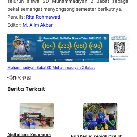
seluruh siswa SD Muhammadiyah 2 Babat sebagai
bekal semangat menyongsong semester berikutnya.
Penulis:
Rita Rohmawati
Editor:
M. Alim Akbar
Muhammadiyah Babat
SD Muhammadiyah 2 Babat
Facebook
Twitter
Pinterest
WhatsApp
Berita Terkait
Kabar
Olahraga
AUM
Kabar
Pendidikan
B
Digitalisasi Keuangan
‎Hari Kedua Kemah CPA SD
J