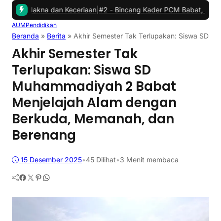
kna dan Keceriaan
|
#2 -
Bincang Kader PCM Babat, Jembatani Aspir
AUM
Pendidikan
Beranda
»
Berita
»
Akhir Semester Tak Terlupakan: Siswa SD 
Akhir Semester Tak
Terlupakan: Siswa SD
Muhammadiyah 2 Babat
Menjelajah Alam dengan
Berkuda, Memanah, dan
Berenang
15 Desember 2025
•
45
Dilihat
•
3 Menit membaca
Facebook
Twitter
Pinterest
WhatsApp