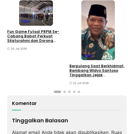
Kabar
D
Fun Game Futsal PRPM Se-
S
Cabang Babat Perkuat
B
Silaturahmi dan Dorong
y
Lahirnya Ranting Baru
30 Juli 2026
Kabar
Berpulang Saat Berkhidmat,
Bambang Widyo Santoso
Tinggalkan Jejak
Pengabdian untuk
Muhammadiyah Babat
23 Juli 2026
Komentar
Tinggalkan Balasan
Alamat email Anda tidak akan dipublikasikan.
Ruas