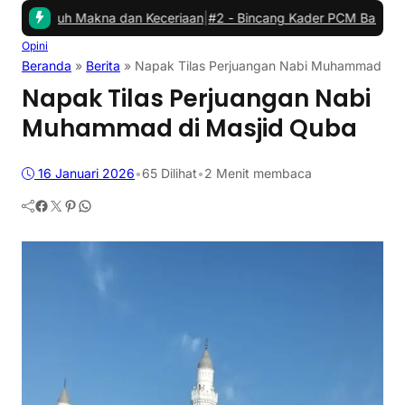
h Makna dan Keceriaan
|
#2 -
Bincang Kader PCM Babat, Jembatani A
Opini
Beranda
»
Berita
»
‎Napak Tilas Perjuangan Nabi Muhammad di M
‎Napak Tilas Perjuangan Nabi
Muhammad di Masjid Quba‎
16 Januari 2026
•
65
Dilihat
•
2 Menit membaca
Facebook
Twitter
Pinterest
WhatsApp