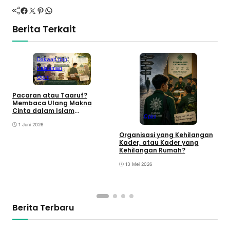
Facebook
Twitter
Pinterest
WhatsApp
Berita Terkait
Dakwah dan
Keislaman
Opini
Pacaran atau Taaruf?
Membaca Ulang Makna
Cinta dalam Islam
Opini
Berkemajuan
1 Juni 2026
Organisasi yang Kehilangan
Kader, atau Kader yang
Kehilangan Rumah?
“
K
13 Mei 2026
M
P
Berita Terbaru