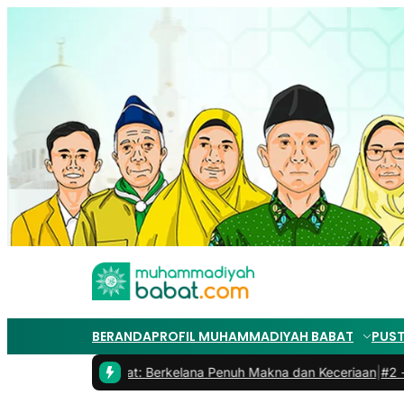
BERANDA
PROFIL MUHAMMADIYAH BABAT
PUS
iyah 2 Babat: Berkelana Penuh Makna dan Keceriaan
|
#2 -
Bincang