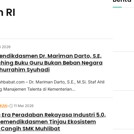
 RI
i 2026
endikdasmen Dr. Mariman Darto, S.E,
ching Buku Guru Bukan Beban Negara
thurrahim Syuhadi
abat.com – Dr. Mariman Darto, S.E., M.Si. Staf Ahli
g Manajemen Talenta di Kementerian...
IKAN
•
11 Mei 2026
Era Peradaban Rekayasa Industri 5.0,
 Kemendikdasmen Tinjau Ekosistem
 Cangih SMK Muhlibat