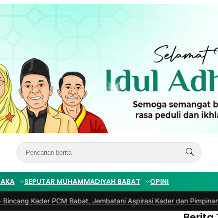
TAKA
SEPUTAR MUHAMMADIYAH BABAT
OPINI
 Kader PCM Babat, Jembatani Aspirasi Kader dan Pimpinan
|
#3 -
PR
Berita