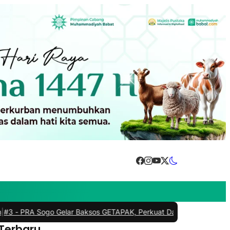
A Sogo Gelar Baksos GETAPAK, Perkuat Dakwah Kemanusiaan dan K
 Terbaru