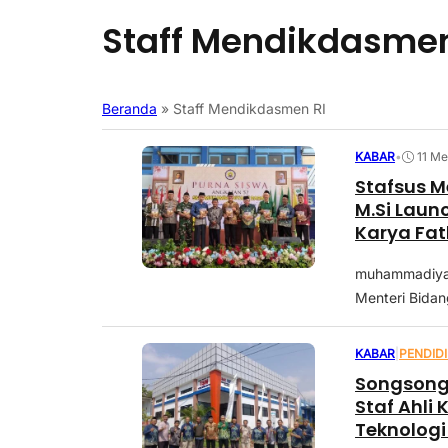
Staff Mendikdasmen
Beranda
»
Staff Mendikdasmen RI
KABAR
•
11 Me
Stafsus M
M.Si Laun
Karya Fa
muhammadiyahb
Menteri Bidan
KABAR
|
PENDID
Songsong 
Staf Ahli
Teknologi