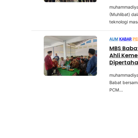
muhammadiya
(Muhlibat) da
teknologi masa
AUM
|
KABAR
|
PE
MBS Babat
Ahli Kem
Dipertah
muhammadiya
Babat bersam
PCM...